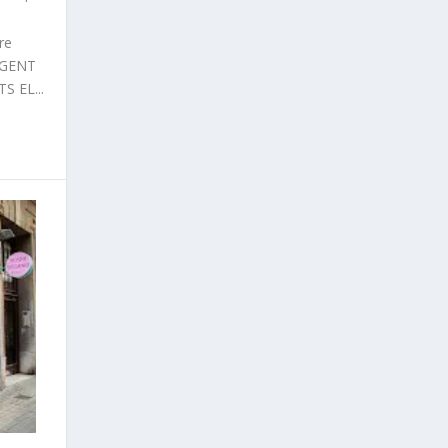
re
ANGENT
S EL...