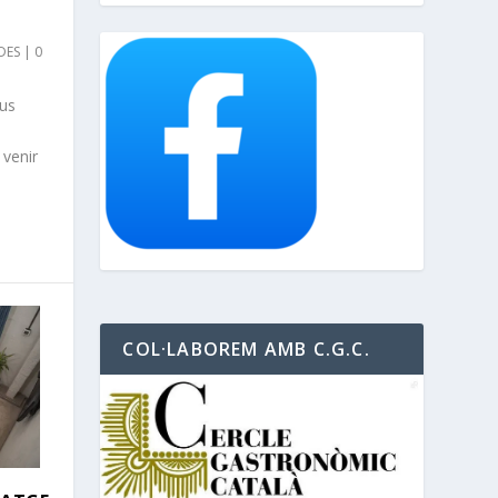
DES
|
0
 us
 venir
COL·LABOREM AMB C.G.C.