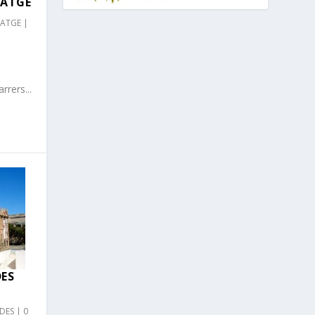
TATGE
TATGE
|
rrers...
DES
DES
|
0