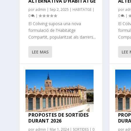
ALTERNATIVA D’HABITATGE
ALTE
por
admin
|
Sep 2, 2025
|
HABITATGE
|
por
ad
0
|
0
|
El Coliving suposa una nova
El Col
formulació de l’Habitatge
formul
Compartit, popularitzat als darrers...
Compart
LEE MAS
LEE
PROPOSTES DE SORTIDES
PROP
DURANT 2026
DURA
por
admin
|
Mar 1, 2024
|
SORTIDES
|
0
por
ad