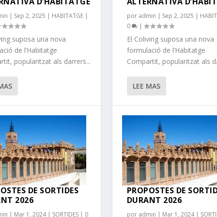
RNATIVA D’HABITATGE
ALTERNATIVA D’HABI
min
|
Sep 2, 2025
|
HABITATGE
|
por
admin
|
Sep 2, 2025
|
HABI
0
|
iving suposa una nova
El Coliving suposa una nova
ació de l’Habitatge
formulació de l’Habitatge
it, popularitzat als darrers...
Compartit, popularitzat als da
 MAS
LEE MAS
OSTES DE SORTIDES
PROPOSTES DE SORTI
NT 2026
DURANT 2026
min
|
Mar 1, 2024
|
SORTIDES
|
0
por
admin
|
Mar 1, 2024
|
SORTI