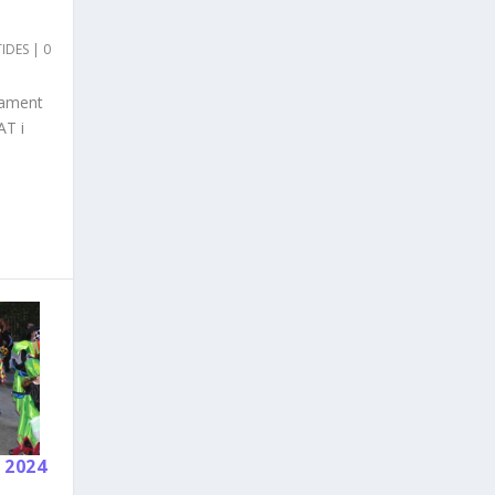
IDES
|
0
ament
T i
 2024