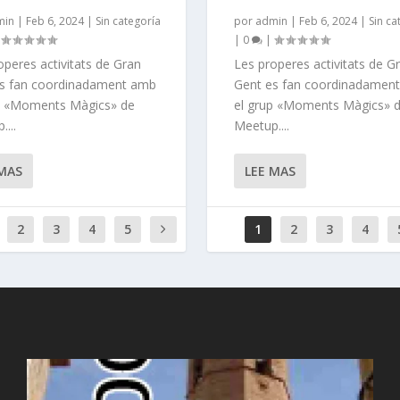
min
|
Feb 6, 2024
|
Sin categoría
por
admin
|
Feb 6, 2024
|
Sin ca
|
|
0
|
operes activitats de Gran
Les properes activitats de G
s fan coordinadament amb
Gent es fan coordinadamen
p «Moments Màgics» de
el grup «Moments Màgics» 
...
Meetup....
 MAS
LEE MAS
2
3
4
5
1
2
3
4