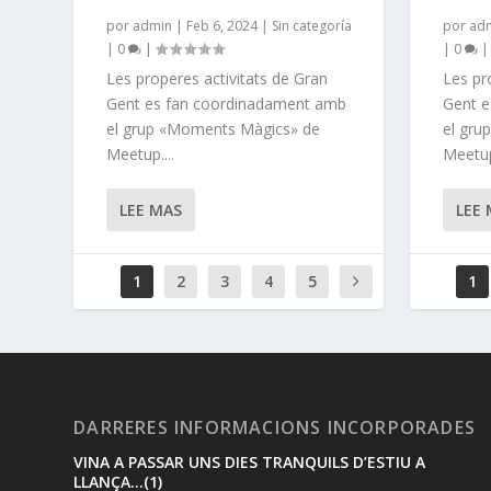
por
admin
|
Feb 6, 2024
|
Sin categoría
por
ad
|
0
|
|
0
Les properes activitats de Gran
Les pr
Gent es fan coordinadament amb
Gent e
el grup «Moments Màgics» de
el gru
Meetup....
Meetup.
LEE MAS
LEE
1
2
3
4
5
1
DARRERES INFORMACIONS INCORPORADES
VINA A PASSAR UNS DIES TRANQUILS D’ESTIU A
LLANÇA…(1)