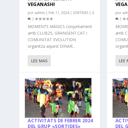
VEGANASHI
VEGA
por
admin
|
Feb 11, 2024
|
SORTIDES
|
0
por
ad
|
|
MOMENTS MÀGICS conjuntament
MOMEN
amb CLUB25, GRANGENT.CAT i
amb C
COMUNITAT EVOLUTION
COMU
organitza aquest DINAR...
organi
LEE MAS
LEE
ACTIVITATS DE FEBRER 2024
ACTI
DEL GRUP «SORTIDES»
DEL 