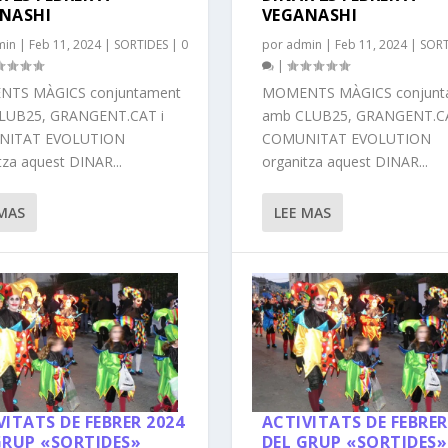
NASHI
VEGANASHI
min
|
Feb 11, 2024
|
SORTIDES
|
0
por
admin
|
Feb 11, 2024
|
SORT
|
TS MÀGICS conjuntament
MOMENTS MÀGICS conjunt
LUB25, GRANGENT.CAT i
amb CLUB25, GRANGENT.CA
NITAT EVOLUTION
COMUNITAT EVOLUTION
tza aquest DINAR...
organitza aquest DINAR...
 MAS
LEE MAS
VITATS DE FEBRER 2024
ACTIVITATS DE FEBRER
GRUP «SORTIDES»
DEL GRUP «SORTIDES»