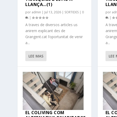
LLANÇA…(1)
LLAN
por
admin
|
Jul 13, 2026
|
SORTIDES
|
0
por
ad
|
|
A traves de diversos articles us
A trave
anirem explicant des de
anirem
Grangent.cat l’oportunitat de venir
Grangen
a...
a...
LEE MAS
LEE
EL COLIVING COM
EL C